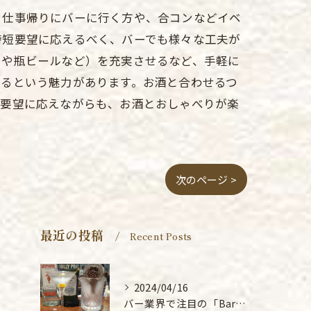
。仕事帰りにバーに行く方や、合コンなどイベ
時短要望に応えるべく、バーでも様々な工夫が
イや瓶ビールなど）を充実させるなど、手軽に
めるという魅力があります。お酒と合わせるつ
短要望に応えながらも、お酒とおしゃべりが楽
次のページ >
最近の投稿
Recent Posts
2024/04/16
バー業界で注目の「BarMiReiLLeカクテル マティーニ」の魅力と作り方を大公開！