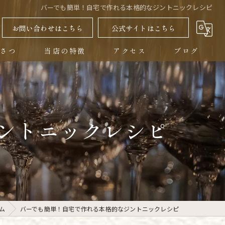
バーでも簡単！自宅で作れる本格的なジントニックレシピ
お問い合わせはこちら
公式サイトはこちら
いさつ
当店の特徴
アクセス
ブログ
飲み放題
コラム
カクテル
ントニックレシピ
一人
デート
ウィスキー
ム
バーでも簡単！自宅で作れる本格的なジントニックレシピ