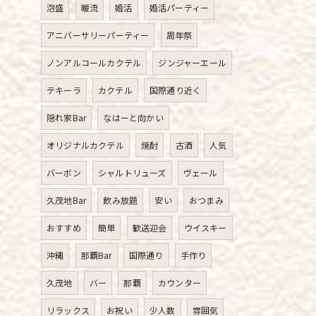
泡盛
暖流
婚活
婚活パーティー
アニバーサリーパーティー
周年祭
ノンアルコールカクテル
ジンジャーエール
テキーラ
カクテル
国際通り近く
隠れ家Bar
なはーと向かい
オリジナルカクテル
焼酎
古酒
人気
バーボン
シャルトリューズ
ヴェール
久茂地Bar
飲み放題
安い
おつまみ
おすすめ
簡単
歓送迎会
ウイスキー
沖縄
那覇Bar
国際通り
手作り
久茂地
バー
那覇
カウンター
リラックス
お祝い
少人数
雰囲気