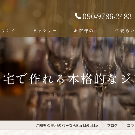
090-9786-2483
ドリンク
ギャラリー
お客様の声
代表あ
ード
自宅で作れる本格的なジ
沖縄県久茂地のバーならBar MiReiLLe
ブログ
コラ