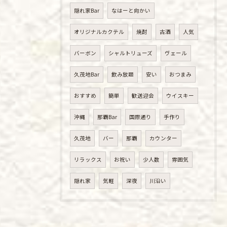
隠れ家Bar
なはーと向かい
オリジナルカクテル
焼酎
古酒
人気
バーボン
シャルトリューズ
ヴェール
久茂地Bar
飲み放題
安い
おつまみ
おすすめ
簡単
歓送迎会
ウイスキー
沖縄
那覇Bar
国際通り
手作り
久茂地
バー
那覇
カウンター
リラックス
お祝い
少人数
雰囲気
隠れ家
気軽
深夜
川沿い