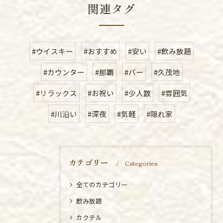
関連タグ
#ウイスキー
#おすすめ
#安い
#飲み放題
#カウンター
#那覇
#バー
#久茂地
#リラックス
#お祝い
#少人数
#雰囲気
#川沿い
#深夜
#気軽
#隠れ家
カテゴリー
Categories
全てのカテゴリー
飲み放題
カクテル