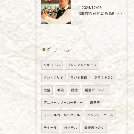
2024/12/09
那覇市久茂地にあるBarMiReiLLeの忘新年会プランのの紹介です。
タグ
Tags
リキュール
プレミアムテキーラ
ドン・フリオ
ラジオ収録
クラフトジン
泡盛
暖流
婚活
婚活パーティー
アニバーサリーパーティー
周年祭
ノンアルコールカクテル
ジンジャーエール
テキーラ
カクテル
国際通り近く