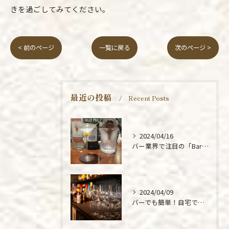
きを過ごしてみてください。
< 前のページ
一覧に戻る
次のページ >
最近の投稿
Recent Posts
2024/04/16
バー業界で注目の「BarMiReiLLeカクテル マティーニ」の魅力と作り方を大公開！
2024/04/09
バーでも簡単！自宅で作れる本格的なジントニックレシピ