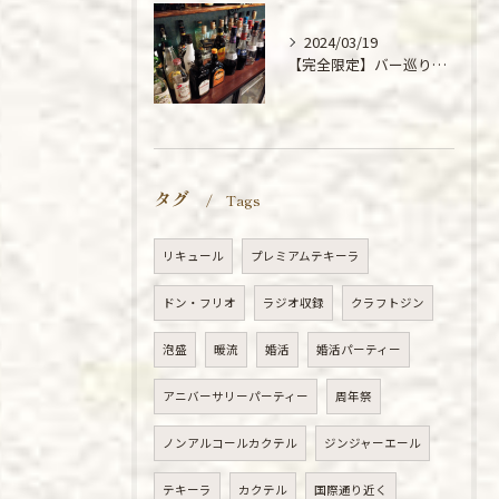
2024/03/19
【完全限定】バー巡りに打ってつけ！「BarMiReiLe」の140種類飲み放題プランが最高すぎた件
タグ
Tags
リキュール
プレミアムテキーラ
ドン・フリオ
ラジオ収録
クラフトジン
泡盛
暖流
婚活
婚活パーティー
アニバーサリーパーティー
周年祭
ノンアルコールカクテル
ジンジャーエール
テキーラ
カクテル
国際通り近く