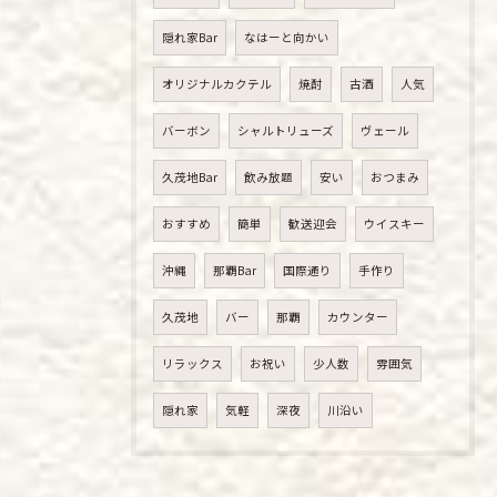
隠れ家Bar
なはーと向かい
オリジナルカクテル
焼酎
古酒
人気
バーボン
シャルトリューズ
ヴェール
久茂地Bar
飲み放題
安い
おつまみ
おすすめ
簡単
歓送迎会
ウイスキー
沖縄
那覇Bar
国際通り
手作り
久茂地
バー
那覇
カウンター
リラックス
お祝い
少人数
雰囲気
隠れ家
気軽
深夜
川沿い